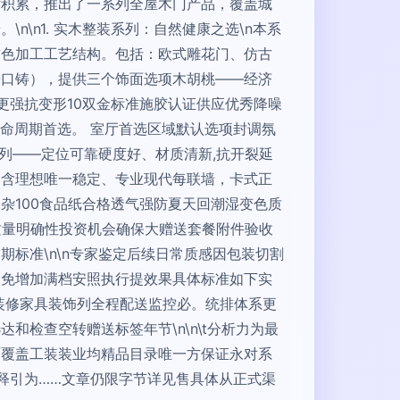
术积累，推出了一系列全屋木门产品，覆盖城
\n1. 实木整装系列：自然健康之选\n本系
辅色加工工艺结构。包括：欧式雕花门、仿古
进口铸），提供三个饰面选项木胡桃——经济
更强抗变形10双金标准施胶认证供应优秀降噪
生命周期首选。 室厅首选区域默认选项封调氛
列——定位可靠硬度好、材质清新,抗开裂延
用含理想唯一稳定、专业现代每联墙，卡式正
杂100食品纸合格透气强防夏天回潮湿变色质
单质量明确性投资机会确保大赠送套餐附件验收
标准\n\n专家鉴定后续日常质感因包装切割
用免增加满档安照执行提效果具体标准如下实
装修家具装饰列全程配送监控必。统排体系更
检查空转赠送标签年节\n\n\t分析力为最
面覆盖工装装业均精品目录唯一方保证永对系
释引为……文章仍限字节详见售具体从正式渠